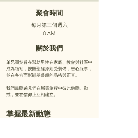
聚會時間
每月第三個週六
8 AM
關於我們
弟兄團契旨在幫助男性在家庭、教會與社區中
成為領袖，按照聖經原則受裝備，忠心服事，
並在各方面彰顯基督般的品格與正直。
我們鼓勵弟兄們在屬靈旅程中彼此勉勵、勸
戒，並在信仰上互相建立。
掌握最新動態
加入我們的電子郵件名單，接收每週
公告及即將舉行的活動資訊。