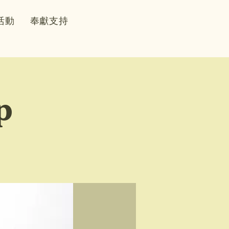
活動
奉獻支持
p