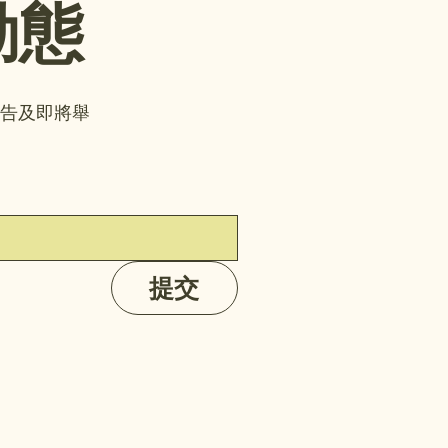
動態
告及即將舉
提交